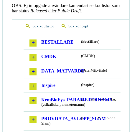
OBS: Ej inloggade användare kan endast se kodlistor som
har status
Released
eller
Public Draft
.
Sök kodlistor
Sök koncept
BESTALLARE
(Beställare)
CMDK
(CMDK)
DATA_MATVARDE
(Data Mätvärde)
Inspire
(Inspire)
KemBioFys_PARAMETERNAMN
(Kemiska, biologiska,
fysikaliska parameternamn)
PROVDATA_AVLOPP_SLAM
(Provdata Avlopp och
Slam)