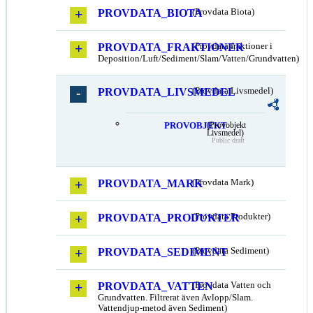
PROVDATA_BIOTA
(Provdata Biota)
PROVDATA_FRAKTIONER
(Provdata fraktioner i
Deposition/Luft/Sediment/Slam/Vatten/Grundvatten)
PROVDATA_LIVSMEDEL
(Provdata Livsmedel)
PROVOBJEKT
(Provobjekt
Livsmedel)
Public draft
PROVDATA_MARK
(Provdata Mark)
PROVDATA_PRODUKTER
(Provdata Produkter)
PROVDATA_SEDIMENT
(Provdata Sediment)
PROVDATA_VATTEN
(Provdata Vatten och
Grundvatten. Filtrerat även Avlopp/Slam.
Vattendjup-metod även Sediment)