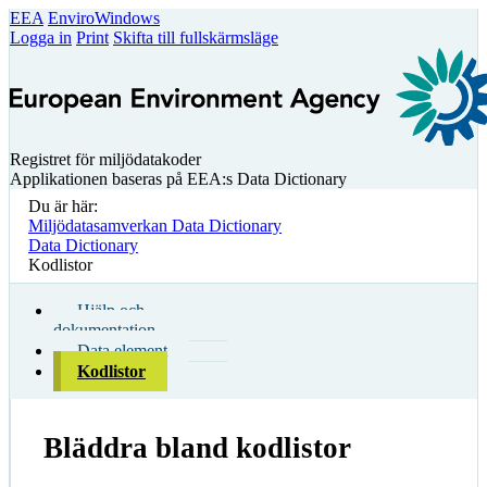
EEA
EnviroWindows
Logga in
Print
Skifta till fullskärmsläge
Registret för miljödatakoder
Applikationen baseras på EEA:s Data Dictionary
Du är här:
Miljödatasamverkan Data Dictionary
Data Dictionary
Kodlistor
Hjälp och
dokumentation
Data element
Kodlistor
Bläddra bland kodlistor