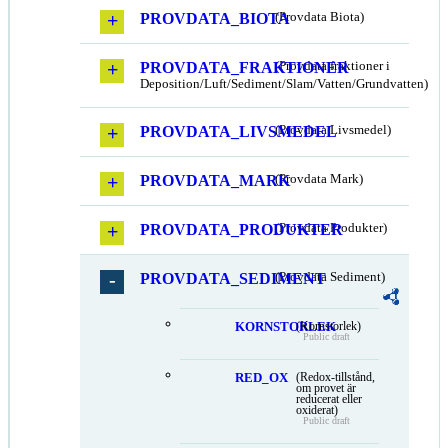
PROVDATA_BIOTA
(Provdata Biota)
PROVDATA_FRAKTIONER
(Provdata fraktioner i
Deposition/Luft/Sediment/Slam/Vatten/Grundvatten)
PROVDATA_LIVSMEDEL
(Provdata Livsmedel)
PROVDATA_MARK
(Provdata Mark)
PROVDATA_PRODUKTER
(Provdata Produkter)
PROVDATA_SEDIMENT
(Provdata Sediment)
KORNSTORLEK
(Kornstorlek)
Public draft
RED_OX
(Redox-tillstånd,
om provet är
reducerat eller
oxiderat)
Public draft