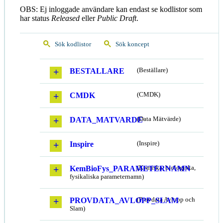
OBS: Ej inloggade användare kan endast se kodlistor som
har status
Released
eller
Public Draft
.
Sök kodlistor
Sök koncept
BESTALLARE
(Beställare)
CMDK
(CMDK)
DATA_MATVARDE
(Data Mätvärde)
Inspire
(Inspire)
KemBioFys_PARAMETERNAMN
(Kemiska, biologiska,
fysikaliska parameternamn)
PROVDATA_AVLOPP_SLAM
(Provdata Avlopp och
Slam)