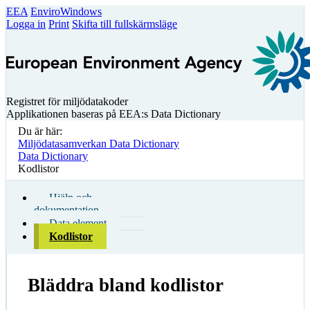
EEA
EnviroWindows
Logga in
Print
Skifta till fullskärmsläge
Registret för miljödatakoder
Applikationen baseras på EEA:s Data Dictionary
Du är här:
Miljödatasamverkan Data Dictionary
Data Dictionary
Kodlistor
Hjälp och
dokumentation
Data element
Kodlistor
Bläddra bland kodlistor