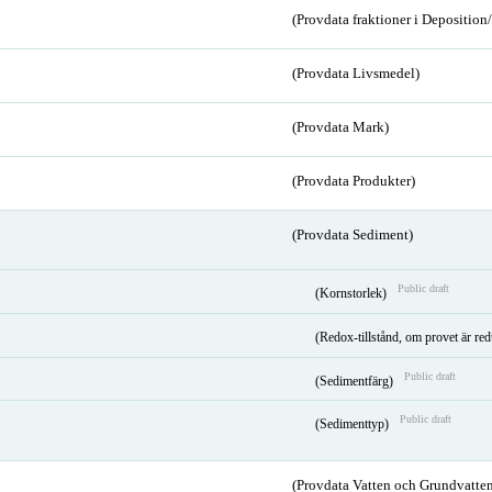
(Provdata fraktioner i Depositio
(Provdata Livsmedel)
(Provdata Mark)
(Provdata Produkter)
(Provdata Sediment)
Public draft
(Kornstorlek)
(Redox-tillstånd, om provet är red
Public draft
(Sedimentfärg)
Public draft
(Sedimenttyp)
(Provdata Vatten och Grundvatten