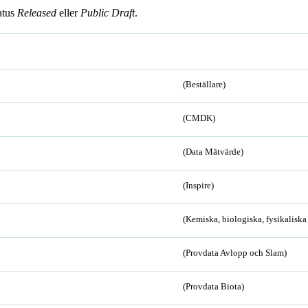
atus
Released
eller
Public Draft
.
(Beställare)
(CMDK)
(Data Mätvärde)
(Inspire)
(Kemiska, biologiska, fysikalisk
(Provdata Avlopp och Slam)
(Provdata Biota)