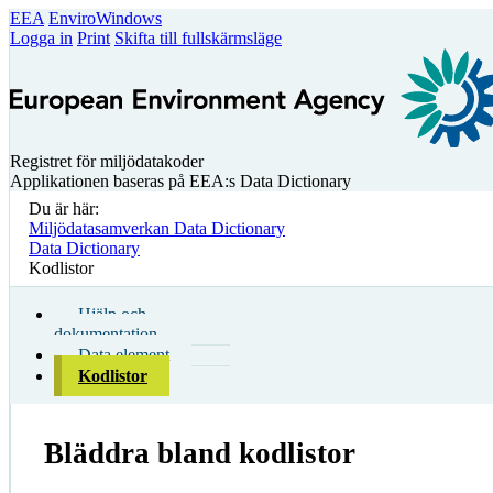
EEA
EnviroWindows
Logga in
Print
Skifta till fullskärmsläge
Registret för miljödatakoder
Applikationen baseras på EEA:s Data Dictionary
Du är här:
Miljödatasamverkan Data Dictionary
Data Dictionary
Kodlistor
Hjälp och
dokumentation
Data element
Kodlistor
Bläddra bland kodlistor