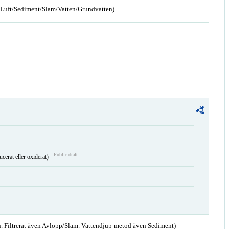
n/Luft/Sediment/Slam/Vatten/Grundvatten)
Public draft
ucerat eller oxiderat)
. Filtrerat även Avlopp/Slam. Vattendjup-metod även Sediment)