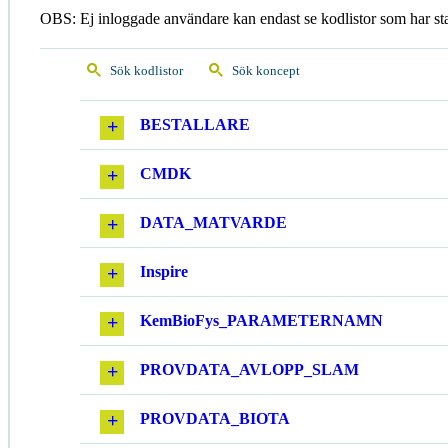
OBS: Ej inloggade användare kan endast se kodlistor som har st
Sök kodlistor
Sök koncept
BESTALLARE
CMDK
DATA_MATVARDE
Inspire
KemBioFys_PARAMETERNAMN
PROVDATA_AVLOPP_SLAM
PROVDATA_BIOTA