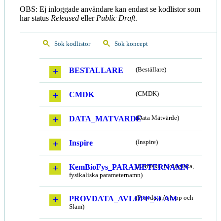
OBS: Ej inloggade användare kan endast se kodlistor som
har status
Released
eller
Public Draft
.
Sök kodlistor
Sök koncept
BESTALLARE
(Beställare)
CMDK
(CMDK)
DATA_MATVARDE
(Data Mätvärde)
Inspire
(Inspire)
KemBioFys_PARAMETERNAMN
(Kemiska, biologiska,
fysikaliska parameternamn)
PROVDATA_AVLOPP_SLAM
(Provdata Avlopp och
Slam)