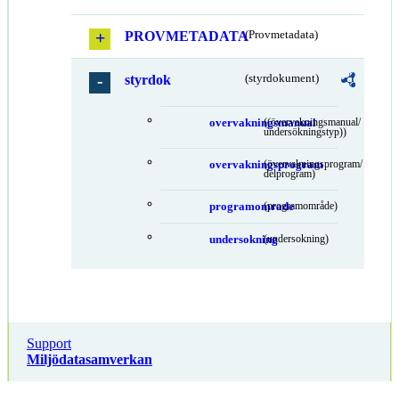
PROVMETADATA
(Provmetadata)
styrdok
(styrdokument)
overvakningsmanual
((övervakningsmanual/
undersökningstyp))
overvakningsprogram
(övervakningsprogram/
delprogram)
programomrade
(programområde)
undersokning
(undersokning)
Support
Miljödatasamverkan