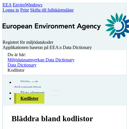
EEA
EnviroWindows
Logga in
Print
Skifta till fullskärmsläge
Registret för miljödatakoder
Applikationen baseras på EEA:s Data Dictionary
Du är här:
Miljödatasamverkan Data Dictionary
Data Dictionary
Kodlistor
Hjälp och
dokumentation
Data element
Kodlistor
Bläddra bland kodlistor