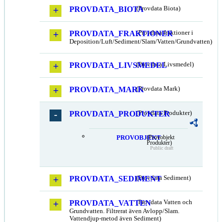
PROVDATA_BIOTA
(Provdata Biota)
PROVDATA_FRAKTIONER
(Provdata fraktioner i
Deposition/Luft/Sediment/Slam/Vatten/Grundvatten)
PROVDATA_LIVSMEDEL
(Provdata Livsmedel)
PROVDATA_MARK
(Provdata Mark)
PROVDATA_PRODUKTER
(Provdata Produkter)
PROVOBJEKT
(Provobjekt
Produkter)
Public draft
PROVDATA_SEDIMENT
(Provdata Sediment)
PROVDATA_VATTEN
(Provdata Vatten och
Grundvatten. Filtrerat även Avlopp/Slam.
Vattendjup-metod även Sediment)