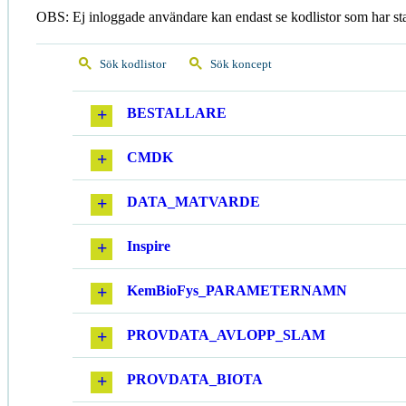
OBS: Ej inloggade användare kan endast se kodlistor som har st
Sök kodlistor
Sök koncept
BESTALLARE
CMDK
DATA_MATVARDE
Inspire
KemBioFys_PARAMETERNAMN
PROVDATA_AVLOPP_SLAM
PROVDATA_BIOTA