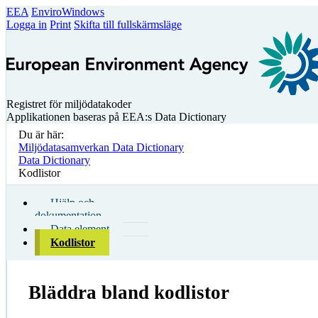
EEA
EnviroWindows
Logga in
Print
Skifta till fullskärmsläge
Registret för miljödatakoder
Applikationen baseras på EEA:s Data Dictionary
Du är här:
Miljödatasamverkan Data Dictionary
Data Dictionary
Kodlistor
Hjälp och
dokumentation
Data element
Kodlistor
Bläddra bland kodlistor