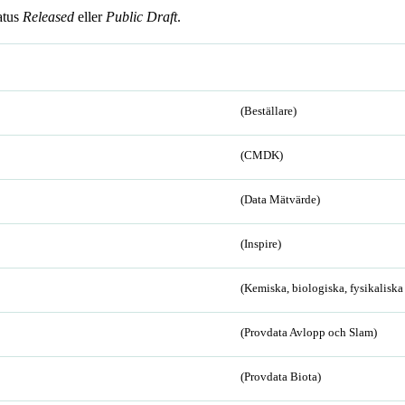
atus
Released
eller
Public Draft
.
(Beställare)
(CMDK)
(Data Mätvärde)
(Inspire)
(Kemiska, biologiska, fysikalisk
(Provdata Avlopp och Slam)
(Provdata Biota)