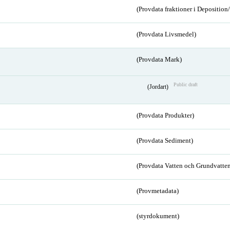
(Provdata fraktioner i Depositio
(Provdata Livsmedel)
(Provdata Mark)
Public draft
(Jordart)
(Provdata Produkter)
(Provdata Sediment)
(Provdata Vatten och Grundvatten
(Provmetadata)
(styrdokument)