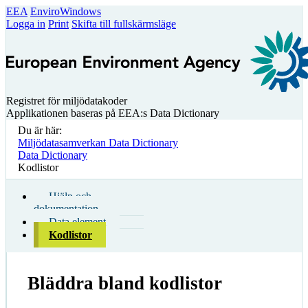
EEA
EnviroWindows
Logga in
Print
Skifta till fullskärmsläge
Registret för miljödatakoder
Applikationen baseras på EEA:s Data Dictionary
Du är här:
Miljödatasamverkan Data Dictionary
Data Dictionary
Kodlistor
Hjälp och
dokumentation
Data element
Kodlistor
Bläddra bland kodlistor