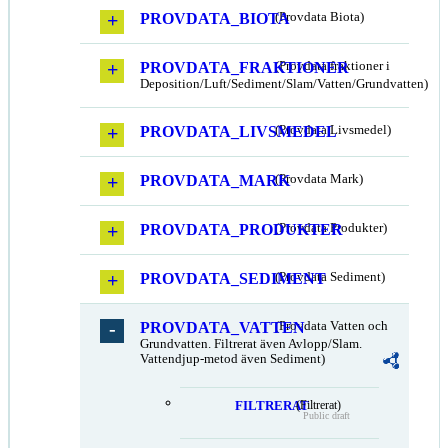
PROVDATA_BIOTA
(Provdata Biota)
PROVDATA_FRAKTIONER
(Provdata fraktioner i
Deposition/Luft/Sediment/Slam/Vatten/Grundvatten)
PROVDATA_LIVSMEDEL
(Provdata Livsmedel)
PROVDATA_MARK
(Provdata Mark)
PROVDATA_PRODUKTER
(Provdata Produkter)
PROVDATA_SEDIMENT
(Provdata Sediment)
PROVDATA_VATTEN
(Provdata Vatten och
Grundvatten. Filtrerat även Avlopp/Slam.
Vattendjup-metod även Sediment)
FILTRERAT
(Filtrerat)
Public draft