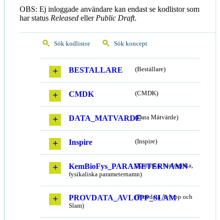
OBS: Ej inloggade användare kan endast se kodlistor som
har status
Released
eller
Public Draft
.
Sök kodlistor
Sök koncept
BESTALLARE
(Beställare)
CMDK
(CMDK)
DATA_MATVARDE
(Data Mätvärde)
Inspire
(Inspire)
KemBioFys_PARAMETERNAMN
(Kemiska, biologiska,
fysikaliska parameternamn)
PROVDATA_AVLOPP_SLAM
(Provdata Avlopp och
Slam)