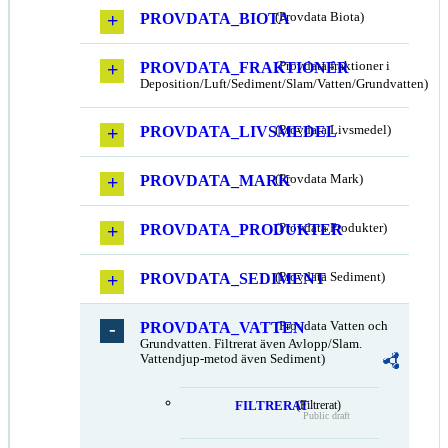
PROVDATA_BIOTA
(Provdata Biota)
PROVDATA_FRAKTIONER
(Provdata fraktioner i
Deposition/Luft/Sediment/Slam/Vatten/Grundvatten)
PROVDATA_LIVSMEDEL
(Provdata Livsmedel)
PROVDATA_MARK
(Provdata Mark)
PROVDATA_PRODUKTER
(Provdata Produkter)
PROVDATA_SEDIMENT
(Provdata Sediment)
PROVDATA_VATTEN
(Provdata Vatten och
Grundvatten. Filtrerat även Avlopp/Slam.
Vattendjup-metod även Sediment)
FILTRERAT
(Filtrerat)
Public draft