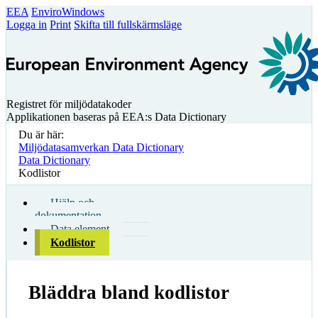
EEA
EnviroWindows
Logga in
Print
Skifta till fullskärmsläge
Registret för miljödatakoder
Applikationen baseras på EEA:s Data Dictionary
Du är här:
Miljödatasamverkan Data Dictionary
Data Dictionary
Kodlistor
Hjälp och
dokumentation
Data element
Kodlistor
Bläddra bland kodlistor