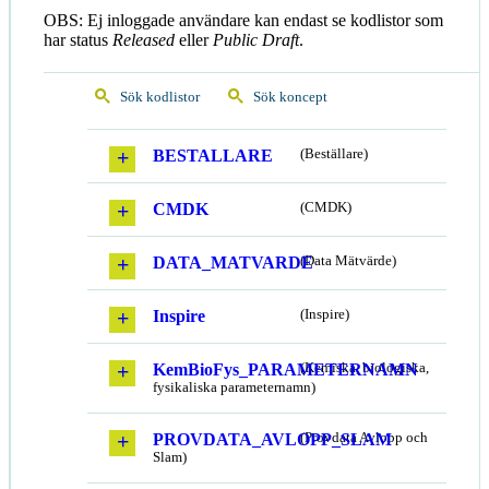
OBS: Ej inloggade användare kan endast se kodlistor som
har status
Released
eller
Public Draft
.
Sök kodlistor
Sök koncept
BESTALLARE
(Beställare)
CMDK
(CMDK)
DATA_MATVARDE
(Data Mätvärde)
Inspire
(Inspire)
KemBioFys_PARAMETERNAMN
(Kemiska, biologiska,
fysikaliska parameternamn)
PROVDATA_AVLOPP_SLAM
(Provdata Avlopp och
Slam)