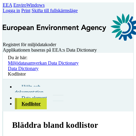
EEA
EnviroWindows
Logga in
Print
Skifta till fullskärmsläge
Registret för miljödatakoder
Applikationen baseras på EEA:s Data Dictionary
Du är här:
Miljödatasamverkan Data Dictionary
Data Dictionary
Kodlistor
Hjälp och
dokumentation
Data element
Kodlistor
Bläddra bland kodlistor