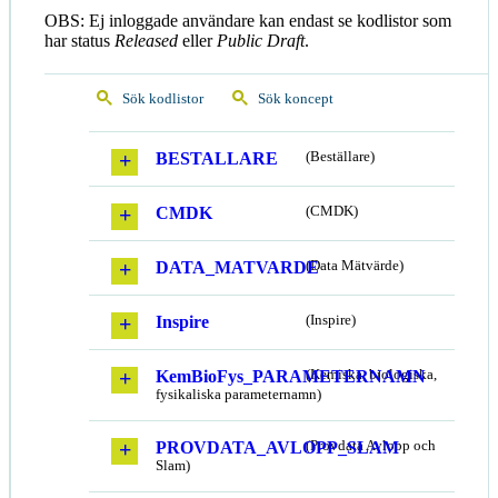
OBS: Ej inloggade användare kan endast se kodlistor som
har status
Released
eller
Public Draft
.
Sök kodlistor
Sök koncept
BESTALLARE
(Beställare)
CMDK
(CMDK)
DATA_MATVARDE
(Data Mätvärde)
Inspire
(Inspire)
KemBioFys_PARAMETERNAMN
(Kemiska, biologiska,
fysikaliska parameternamn)
PROVDATA_AVLOPP_SLAM
(Provdata Avlopp och
Slam)