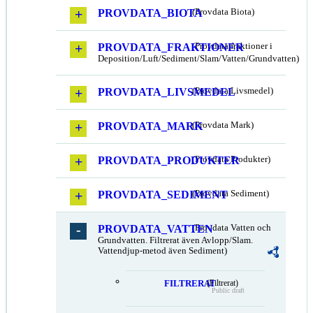
PROVDATA_BIOTA
(Provdata Biota)
PROVDATA_FRAKTIONER
(Provdata fraktioner i
Deposition/Luft/Sediment/Slam/Vatten/Grundvatten)
PROVDATA_LIVSMEDEL
(Provdata Livsmedel)
PROVDATA_MARK
(Provdata Mark)
PROVDATA_PRODUKTER
(Provdata Produkter)
PROVDATA_SEDIMENT
(Provdata Sediment)
PROVDATA_VATTEN
(Provdata Vatten och
Grundvatten. Filtrerat även Avlopp/Slam.
Vattendjup-metod även Sediment)
FILTRERAT
(Filtrerat)
Public draft