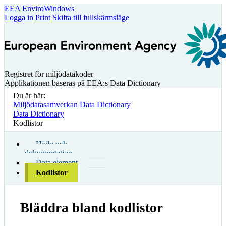
EEA
EnviroWindows
Logga in
Print
Skifta till fullskärmsläge
Registret för miljödatakoder
Applikationen baseras på EEA:s Data Dictionary
Du är här:
Miljödatasamverkan Data Dictionary
Data Dictionary
Kodlistor
Hjälp och
dokumentation
Data element
Kodlistor
Bläddra bland kodlistor