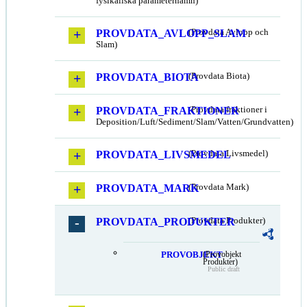
fysikaliska parameternamn)
PROVDATA_AVLOPP_SLAM
(Provdata Avlopp och
Slam)
PROVDATA_BIOTA
(Provdata Biota)
PROVDATA_FRAKTIONER
(Provdata fraktioner i
Deposition/Luft/Sediment/Slam/Vatten/Grundvatten)
PROVDATA_LIVSMEDEL
(Provdata Livsmedel)
PROVDATA_MARK
(Provdata Mark)
PROVDATA_PRODUKTER
(Provdata Produkter)
PROVOBJEKT
(Provobjekt
Produkter)
Public draft