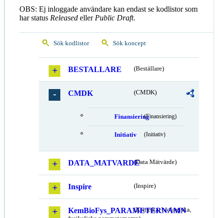
OBS: Ej inloggade användare kan endast se kodlistor som
har status
Released
eller
Public Draft
.
Sök kodlistor
Sök koncept
BESTALLARE
(Beställare)
CMDK
(CMDK)
Finansiering
(Finansiering)
Initiativ
(Initiativ)
DATA_MATVARDE
(Data Mätvärde)
Inspire
(Inspire)
KemBioFys_PARAMETERNAMN
(Kemiska, biologiska,