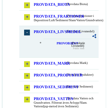
PROVDATA_BIOTA
(Provdata Biota)
PROVDATA_FRAKTIONER
(Provdata fraktioner i
Deposition/Luft/Sediment/Slam/Vatten/Grundvatten)
PROVDATA_LIVSMEDEL
(Provdata Livsmedel)
PROVOBJEKT
(Provobjekt
Livsmedel)
Public draft
PROVDATA_MARK
(Provdata Mark)
PROVDATA_PRODUKTER
(Provdata Produkter)
PROVDATA_SEDIMENT
(Provdata Sediment)
PROVDATA_VATTEN
(Provdata Vatten och
Grundvatten. Filtrerat även Avlopp/Slam.
Vattendjup-metod även Sediment)