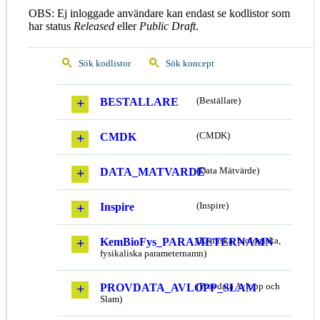
OBS: Ej inloggade användare kan endast se kodlistor som
har status
Released
eller
Public Draft
.
Sök kodlistor
Sök koncept
BESTALLARE
(Beställare)
CMDK
(CMDK)
DATA_MATVARDE
(Data Mätvärde)
Inspire
(Inspire)
KemBioFys_PARAMETERNAMN
(Kemiska, biologiska,
fysikaliska parameternamn)
PROVDATA_AVLOPP_SLAM
(Provdata Avlopp och
Slam)