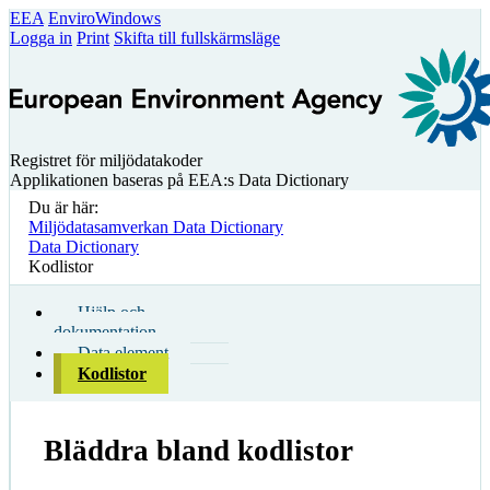
EEA
EnviroWindows
Logga in
Print
Skifta till fullskärmsläge
Registret för miljödatakoder
Applikationen baseras på EEA:s Data Dictionary
Du är här:
Miljödatasamverkan Data Dictionary
Data Dictionary
Kodlistor
Hjälp och
dokumentation
Data element
Kodlistor
Bläddra bland kodlistor