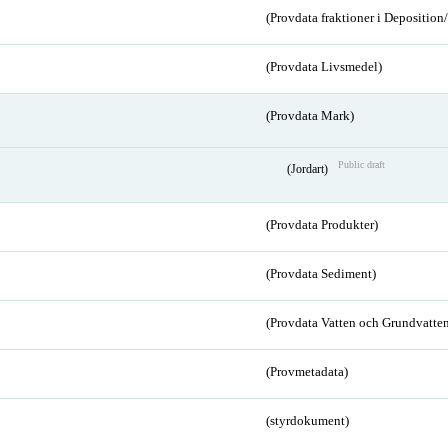
(Provdata fraktioner i Depositio
(Provdata Livsmedel)
(Provdata Mark)
Public draft
(Jordart)
(Provdata Produkter)
(Provdata Sediment)
(Provdata Vatten och Grundvatten
(Provmetadata)
(styrdokument)