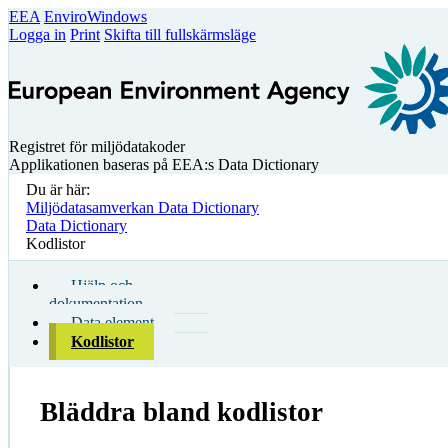
EEA
EnviroWindows
Logga in
Print
Skifta till fullskärmsläge
Registret för miljödatakoder
Applikationen baseras på EEA:s Data Dictionary
Du är här:
Miljödatasamverkan Data Dictionary
Data Dictionary
Kodlistor
Hjälp och
dokumentation
Data element
Kodlistor
Bläddra bland kodlistor