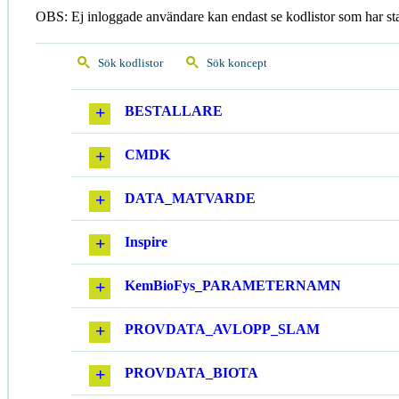
OBS: Ej inloggade användare kan endast se kodlistor som har st
Sök kodlistor
Sök koncept
BESTALLARE
CMDK
DATA_MATVARDE
Inspire
KemBioFys_PARAMETERNAMN
PROVDATA_AVLOPP_SLAM
PROVDATA_BIOTA