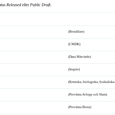
atus
Released
eller
Public Draft
.
(Beställare)
(CMDK)
(Data Mätvärde)
(Inspire)
(Kemiska, biologiska, fysikalisk
(Provdata Avlopp och Slam)
(Provdata Biota)