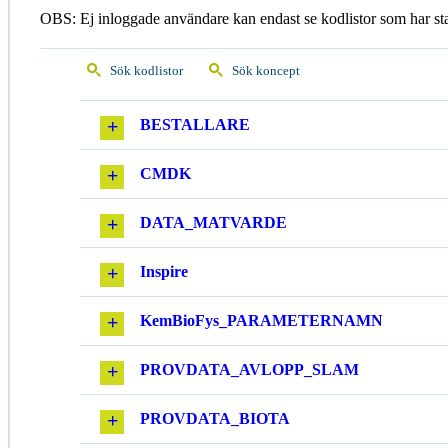
OBS: Ej inloggade användare kan endast se kodlistor som har st
Sök kodlistor
Sök koncept
BESTALLARE
CMDK
DATA_MATVARDE
Inspire
KemBioFys_PARAMETERNAMN
PROVDATA_AVLOPP_SLAM
PROVDATA_BIOTA