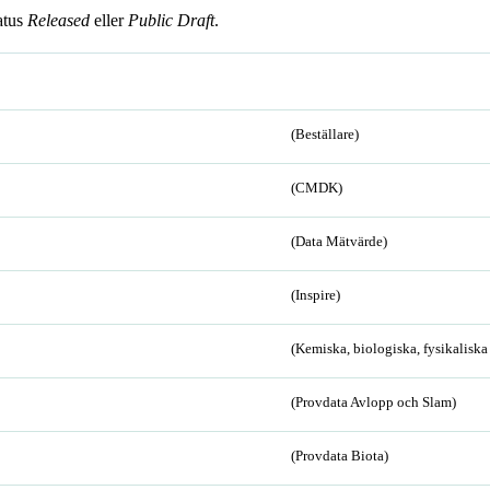
atus
Released
eller
Public Draft
.
(Beställare)
(CMDK)
(Data Mätvärde)
(Inspire)
(Kemiska, biologiska, fysikalisk
(Provdata Avlopp och Slam)
(Provdata Biota)