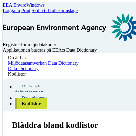
EEA
EnviroWindows
Logga in
Print
Skifta till fullskärmsläge
Registret för miljödatakoder
Applikationen baseras på EEA:s Data Dictionary
Du är här:
Miljödatasamverkan Data Dictionary
Data Dictionary
Kodlistor
Hjälp och
dokumentation
Data element
Kodlistor
Bläddra bland kodlistor