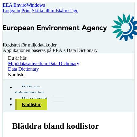
EEA
EnviroWindows
Logga in
Print
Skifta till fullskärmsläge
Registret för miljödatakoder
Applikationen baseras på EEA:s Data Dictionary
Du är här:
Miljödatasamverkan Data Dictionary
Data Dictionary
Kodlistor
Hjälp och
dokumentation
Data element
Kodlistor
Bläddra bland kodlistor