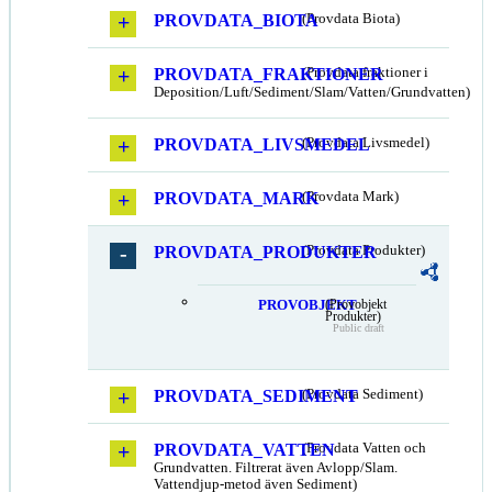
PROVDATA_BIOTA
(Provdata Biota)
PROVDATA_FRAKTIONER
(Provdata fraktioner i
Deposition/Luft/Sediment/Slam/Vatten/Grundvatten)
PROVDATA_LIVSMEDEL
(Provdata Livsmedel)
PROVDATA_MARK
(Provdata Mark)
PROVDATA_PRODUKTER
(Provdata Produkter)
PROVOBJEKT
(Provobjekt
Produkter)
Public draft
PROVDATA_SEDIMENT
(Provdata Sediment)
PROVDATA_VATTEN
(Provdata Vatten och
Grundvatten. Filtrerat även Avlopp/Slam.
Vattendjup-metod även Sediment)