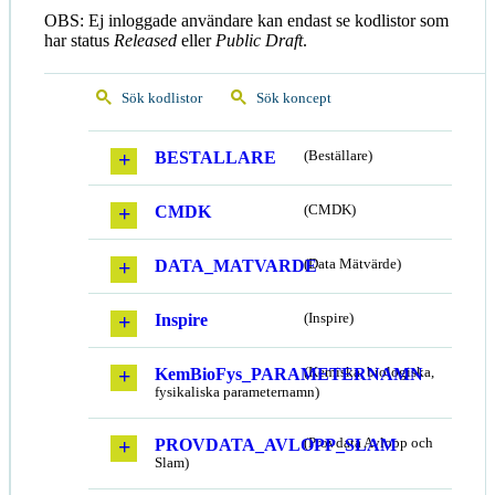
OBS: Ej inloggade användare kan endast se kodlistor som
har status
Released
eller
Public Draft
.
Sök kodlistor
Sök koncept
BESTALLARE
(Beställare)
CMDK
(CMDK)
DATA_MATVARDE
(Data Mätvärde)
Inspire
(Inspire)
KemBioFys_PARAMETERNAMN
(Kemiska, biologiska,
fysikaliska parameternamn)
PROVDATA_AVLOPP_SLAM
(Provdata Avlopp och
Slam)