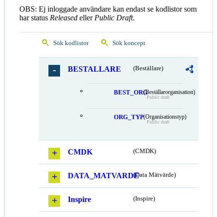
OBS: Ej inloggade användare kan endast se kodlistor som
har status
Released
eller
Public Draft
.
Sök kodlistor
Sök koncept
BESTALLARE
(Beställare)
BEST_ORG
(Beställarorganisation)
Public draft
ORG_TYP
(Organisationstyp)
Public draft
CMDK
(CMDK)
DATA_MATVARDE
(Data Mätvärde)
Inspire
(Inspire)