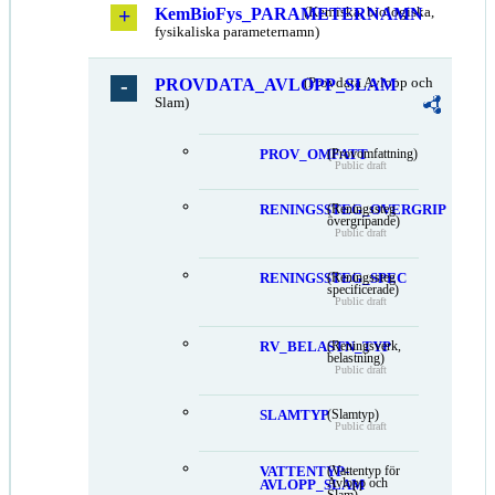
KemBioFys_PARAMETERNAMN
(Kemiska, biologiska,
fysikaliska parameternamn)
PROVDATA_AVLOPP_SLAM
(Provdata Avlopp och
Slam)
PROV_OMFATT
(Provomfattning)
Public draft
RENINGSSTEG_OVERGRIP
(Reningssteg
övergripande)
Public draft
RENINGSSTEG_SPEC
(Reningssteg
specificerade)
Public draft
RV_BELASTN_TYP
(Reningsverk,
belastning)
Public draft
SLAMTYP
(Slamtyp)
Public draft
VATTENTYP-
(Vattentyp för
Avlopp och
AVLOPP_SLAM
Slam)