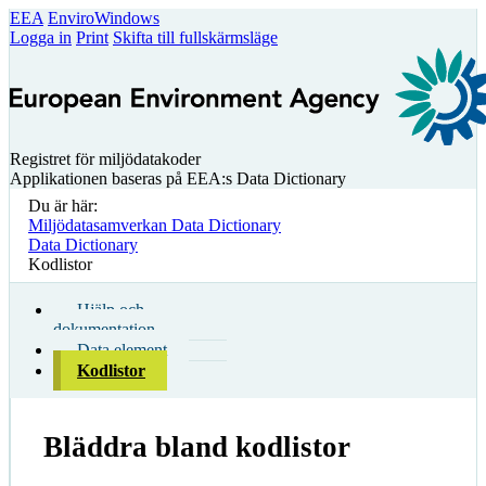
EEA
EnviroWindows
Logga in
Print
Skifta till fullskärmsläge
Registret för miljödatakoder
Applikationen baseras på EEA:s Data Dictionary
Du är här:
Miljödatasamverkan Data Dictionary
Data Dictionary
Kodlistor
Hjälp och
dokumentation
Data element
Kodlistor
Bläddra bland kodlistor