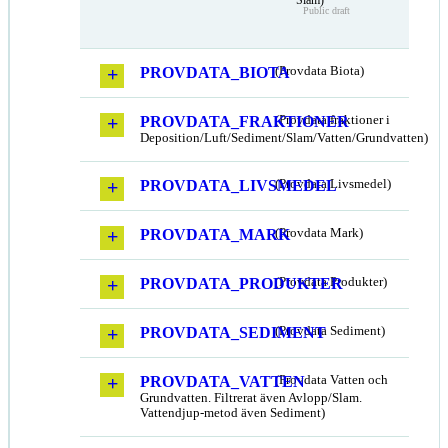
Public draft
PROVDATA_BIOTA
(Provdata Biota)
PROVDATA_FRAKTIONER
(Provdata fraktioner i
Deposition/Luft/Sediment/Slam/Vatten/Grundvatten)
PROVDATA_LIVSMEDEL
(Provdata Livsmedel)
PROVDATA_MARK
(Provdata Mark)
PROVDATA_PRODUKTER
(Provdata Produkter)
PROVDATA_SEDIMENT
(Provdata Sediment)
PROVDATA_VATTEN
(Provdata Vatten och
Grundvatten. Filtrerat även Avlopp/Slam.
Vattendjup-metod även Sediment)