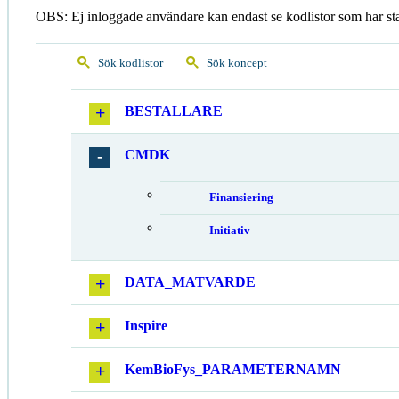
OBS: Ej inloggade användare kan endast se kodlistor som har st
Sök kodlistor
Sök koncept
BESTALLARE
CMDK
Finansiering
Initiativ
DATA_MATVARDE
Inspire
KemBioFys_PARAMETERNAMN