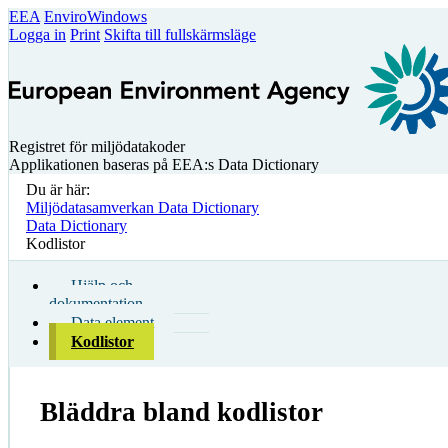
EEA
EnviroWindows
Logga in
Print
Skifta till fullskärmsläge
Registret för miljödatakoder
Applikationen baseras på EEA:s Data Dictionary
Du är här:
Miljödatasamverkan Data Dictionary
Data Dictionary
Kodlistor
Hjälp och
dokumentation
Data element
Kodlistor
Bläddra bland kodlistor