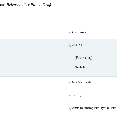
atus
Released
eller
Public Draft
.
(Beställare)
(CMDK)
(Finansiering)
(Initiativ)
(Data Mätvärde)
(Inspire)
(Kemiska, biologiska, fysikalisk